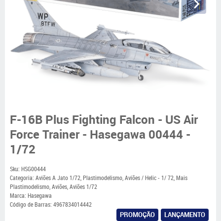
F-16B Plus Fighting Falcon - US Air
Force Trainer - Hasegawa 00444 -
1/72
Sku:
HSG00444
Categoria:
Aviões A Jato 1/72
,
Plastimodelismo
,
Aviões / Helic - 1/ 72
,
Mais
Plastimodelismo
,
Aviões
,
Aviões 1/72
Marca:
Hasegawa
Código de Barras:
4967834014442
PROMOÇÃO
LANÇAMENTO