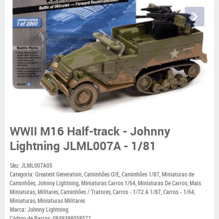
WWII M16 Half-track - Johnny
Lightning JLML007A - 1/81
Sku:
JLML007A05
Categoria:
Greatest Generation
,
Caminhões O/E
,
Caminhões 1/87
,
Miniaturas de
Caminhões
,
Johnny Lightning
,
Miniaturas Carros 1/64
,
Miniaturas De Carros
,
Mais
Miniaturas
,
Militares
,
Caminhões / Tratores
,
Carros - 1/72 A 1/87
,
Carros - 1/64
,
Miniaturas
,
Miniaturas Militares
Marca:
Johnny Lightning
Código de Barras:
0849398058572