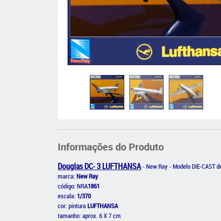
Informações do Produto
Douglas DC- 3 LUFTHANSA
- New Ray - Modelo DIE-CAST de
marca:
New Ray
código: NRA
1861
escala:
1/370
cor: pintura
LUFTHANSA
tamanho: aprox. 6 X 7 cm