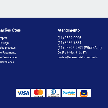
mações Úteis
Atendimento
(11)
3532-9996
mprar
(11)
3586-7334
 Entrega
(11)
98307-9701
(WhatsApp)
 dos produtos
de Pagamento
De 2ª a 6ª das 9h às 17h
de Privacidade
contato@maismodelismo.com.br
 Devoluções