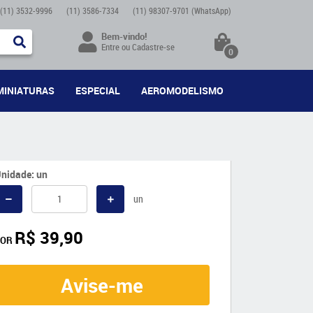
(11)
3532-9996
(11)
3586-7334
(11)
98307-9701
(WhatsApp)
Bem-vindo!
Entre
ou
Cadastre-se
0
MINIATURAS
ESPECIAL
AEROMODELISMO
nidade: un
un
R$ 39,90
POR
Avise-me