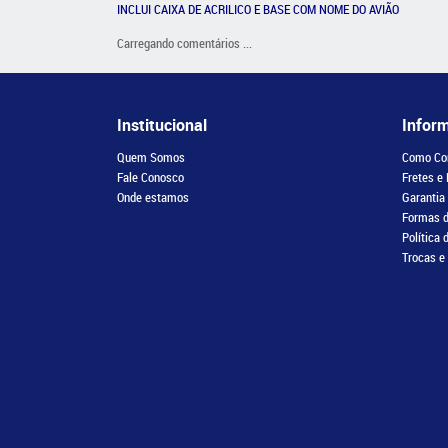
INCLUI CAIXA DE ACRILICO E BASE COM NOME DO AVIÃO
Carregando comentários ...
Institucional
Infor
Quem Somos
Como Co
Fale Conosco
Fretes e
Onde estamos
Garantia
Formas 
Política 
Trocas e