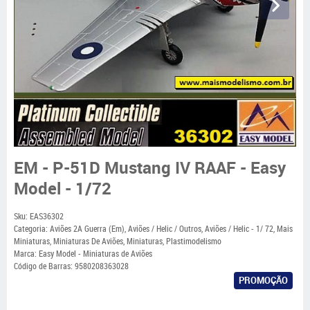
EM - P-51D Mustang IV RAAF - Easy
Model - 1/72
Sku:
EAS36302
Categoria:
Aviões 2A Guerra (Em)
,
Aviões / Helic / Outros
,
Aviões / Helic - 1/ 72
,
Mais
Miniaturas
,
Miniaturas De Aviões
,
Miniaturas
,
Plastimodelismo
Marca:
Easy Model - Miniaturas de Aviões
Código de Barras:
9580208363028
PROMOÇÃO