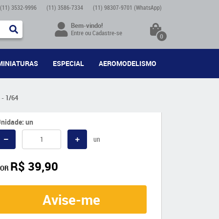
(11)
3532-9996
(11)
3586-7334
(11)
98307-9701
(WhatsApp)
Bem-vindo!
Entre
ou
Cadastre-se
0
MINIATURAS
ESPECIAL
AEROMODELISMO
- 1/64
nidade: un
un
R$ 39,90
POR
Avise-me