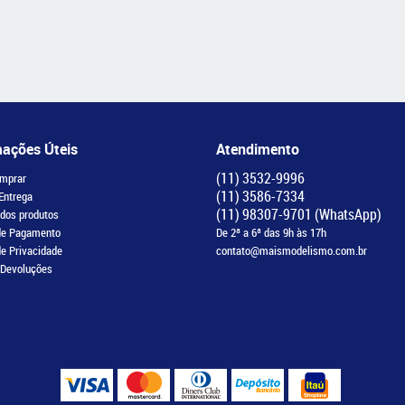
mações Úteis
Atendimento
(11)
3532-9996
mprar
(11)
3586-7334
 Entrega
(11)
98307-9701
(WhatsApp)
 dos produtos
de Pagamento
De 2ª a 6ª das 9h às 17h
de Privacidade
contato@maismodelismo.com.br
 Devoluções