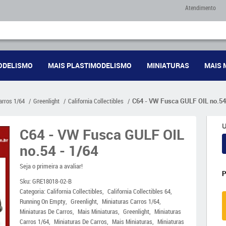
Atendimento
ODELISMO
MAIS PLASTIMODELISMO
MINIATURAS
MAIS 
arros 1/64
Greenlight
California Collectibles
C64 - VW Fusca GULF OIL no.54 
U
C64 - VW Fusca GULF OIL
no.54 - 1/64
Seja o primeira a avaliar!
Sku:
GRE18018-02-B
Categoria:
California Collectibles
California Collectibles 64
Running On Empty
Greenlight
Miniaturas Carros 1/64
Miniaturas De Carros
Mais Miniaturas
Greenlight
Miniaturas
Carros 1/64
Miniaturas De Carros
Mais Miniaturas
Miniaturas