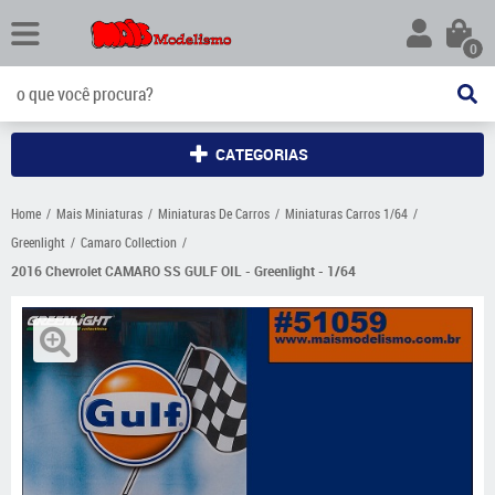
0
CATEGORIAS
Home
Mais Miniaturas
Miniaturas De Carros
Miniaturas Carros 1/64
Greenlight
Camaro Collection
2016 Chevrolet CAMARO SS GULF OIL - Greenlight - 1/64