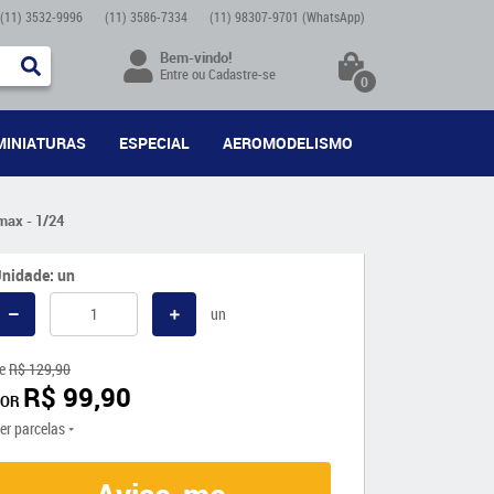
(11)
3532-9996
(11)
3586-7334
(11)
98307-9701
(WhatsApp)
Bem-vindo!
Entre
ou
Cadastre-se
0
MINIATURAS
ESPECIAL
AEROMODELISMO
max - 1/24
nidade: un
un
e
R$ 129,90
R$ 99,90
POR
er parcelas