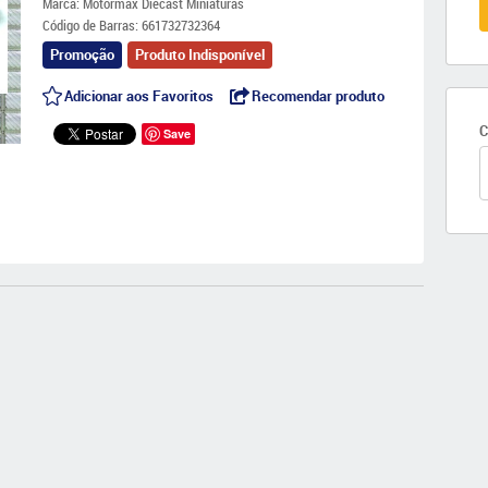
Marca:
Motormax Diecast Miniaturas
Código de Barras:
661732732364
Promoção
Produto Indisponível
Adicionar aos Favoritos
Recomendar produto
C
Save