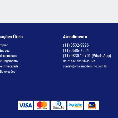
mações Úteis
Atendimento
(11)
3532-9996
mprar
(11)
3586-7334
 Entrega
(11)
98307-9701
(WhatsApp)
 dos produtos
de Pagamento
De 2ª a 6ª das 9h às 17h
de Privacidade
contato@maismodelismo.com.br
 Devoluções