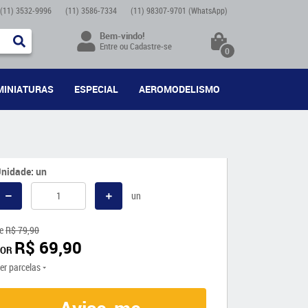
(11)
3532-9996
(11)
3586-7334
(11)
98307-9701
(WhatsApp)
Bem-vindo!
Entre
ou
Cadastre-se
0
MINIATURAS
ESPECIAL
AEROMODELISMO
nidade: un
un
e
R$ 79,90
R$ 69,90
POR
er parcelas