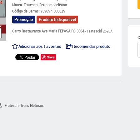
Marca:
Frateschi Ferreomodelismo
Código de Barras:
7896571303625
Promoção
Produto Indisponível
Carro Restaurante Ave Maria FEPASA RC 3304
- Frateschi 2520A
C
Adicionar aos Favoritos
Recomendar produto
Save
A
- Frateschi Trens Elétricos