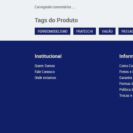
Carregando comentários ...
Tags do Produto
FERREOMODELISMO
FRATESCHI
VAGÃO
PASSA
Institucional
Infor
Quem Somos
Como Co
Fale Conosco
Fretes e
Onde estamos
Garantia
Formas 
Política 
Trocas e