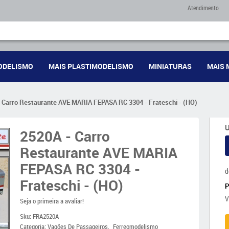
Atendimento
ODELISMO
MAIS PLASTIMODELISMO
MINIATURAS
MAIS 
 Carro Restaurante AVE MARIA FEPASA RC 3304 - Frateschi - (HO)
U
2520A - Carro
Restaurante AVE MARIA
FEPASA RC 3304 -
d
Frateschi - (HO)
V
Seja o primeira a avaliar!
Sku:
FRA2520A
Categoria:
Vagões De Passageiros
Ferreomodelismo