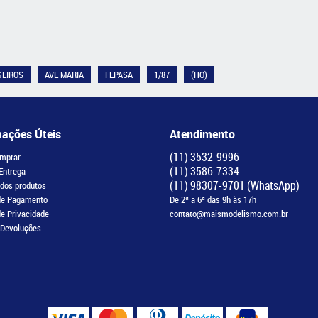
GEIROS
AVE MARIA
FEPASA
1/87
(HO)
mações Úteis
Atendimento
(11)
3532-9996
mprar
(11)
3586-7334
 Entrega
(11)
98307-9701
(WhatsApp)
 dos produtos
de Pagamento
De 2ª a 6ª das 9h às 17h
de Privacidade
contato@maismodelismo.com.br
 Devoluções