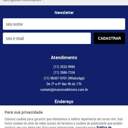
Newsletter
CADASTRAR
Atendimento
(11)
3532-9996
(11)
3586-7334
(11)
98307-9701
(WhatsApp)
De 2ª a 6ª das 9h às 17h
contato@maismodelismo.com.br
Endereço
Avenida Adolfo Pinheiro, 2056, CJ 34
-
Santo Amaro, São Paulo
-
SP
Para sua privacidade
CEP: 04734-003
Usamos cookies para garantir que oferecemos a melhor experiência em nosso site. Isso
inclui cookies de sites de redes sociais de terceiros e cookies de publicidade que podem
analisar seu uso deste site. Para mais informações, consulte nossa
Política de