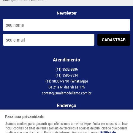
Newsletter
CADASTRAR
Atendimento
(11)
3532-9996
(11)
3586-7334
(11)
98307-9701
(WhatsApp)
De 2ª a 6ª das 9h às 17h
contato@maismodelismo.com.br
Endereço
Avenida Adolfo Pinheiro, 2056, CJ 34
-
Santo Amaro, São Paulo
-
SP
Para sua privacidade
CEP: 04734-003
Usamos cookies para garantir que oferecemos a melhor experiência em nosso site. Isso
inclui cookies de sites de redes sociais de terceiros e cookies de publicidade que podem
analisar seu uso deste site. Para mais informações, consulte nossa
Política de