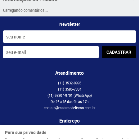
Carregando comentários ...
Newsletter
CADASTRAR
Atendimento
(11)
3532-9996
(11)
3586-7334
(11)
98307-9701
(WhatsApp)
De 2ª a 6ª das 9h às 17h
contato@maismodelismo.com.br
Endereço
Avenida Adolfo Pinheiro, 2056, CJ 34
-
Santo Amaro, São Paulo
-
SP
Para sua privacidade
CEP: 04734-003