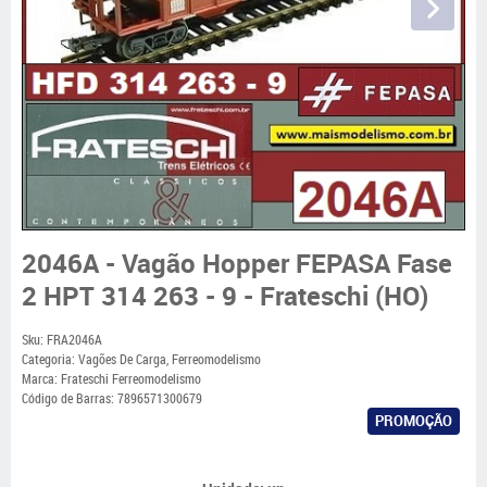
2046A - Vagão Hopper FEPASA Fase
2 HPT 314 263 - 9 - Frateschi (HO)
Sku:
FRA2046A
Categoria:
Vagões De Carga
,
Ferreomodelismo
Marca:
Frateschi Ferreomodelismo
Código de Barras:
7896571300679
PROMOÇÃO