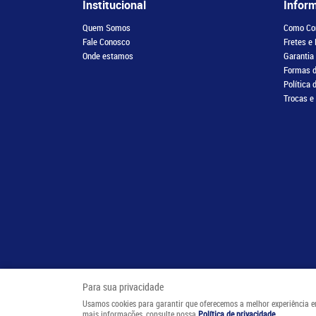
Institucional
Infor
Quem Somos
Como Co
Fale Conosco
Fretes e
Onde estamos
Garantia
Formas 
Política 
Trocas e
Para sua privacidade
Usamos cookies para garantir que oferecemos a melhor experiência em n
mais informações, consulte nossa
Política de privacidade
.