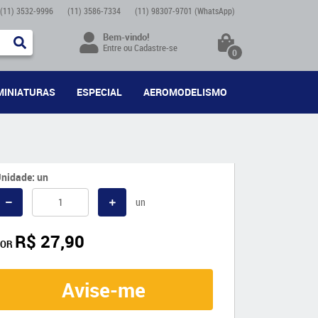
(11)
3532-9996
(11)
3586-7334
(11)
98307-9701
(WhatsApp)
Bem-vindo!
Entre
ou
Cadastre-se
0
MINIATURAS
ESPECIAL
AEROMODELISMO
nidade: un
un
R$ 27,90
POR
Avise-me