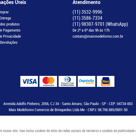
mações Úteis
Atendimento
(11)
3532-9996
mprar
(11)
3586-7334
 Entrega
(11)
98307-9701
(WhatsApp)
 dos produtos
de Pagamento
De 2ª a 6ª das 9h às 17h
de Privacidade
contato@maismodelismo.com.br
 Devoluções
Avenida Adolfo Pinheiro, 2056, CJ 34
-
Santo Amaro, São Paulo
-
SP
-
CEP: 04734-003
Mais Modelismo Comercio de Brinquedos Ltda Me - CNPJ: 08.706.885/0001-50
osso site. Isso inclui cookies de sites de redes sociais de terceiros e cookies de publicidade
LOJA VIRTUAL CRIADA POR