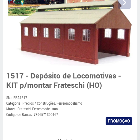
1517 - Depósito de Locomotivas -
KIT p/montar Frateschi (HO)
Sku:
FRA1517
Categoria:
Predios / Construções
,
Ferreomodelismo
Marca:
Frateschi Ferreomodelismo
Código de Barras:
7896571300167
PROMOÇÃO