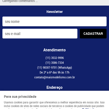
Carregando comentários ...
Newsletter
CADASTRAR
Atendimento
(11)
3532-9996
(11)
3586-7334
(11)
98307-9701
(WhatsApp)
De 2ª a 6ª das 9h às 17h
contato@maismodelismo.com.br
Endereço
Avenida Adolfo Pinheiro, 2056, CJ 34
-
Santo Amaro, São Paulo
-
SP
Para sua privacidade
CEP: 04734-003
Usamos cookies para garantir que oferecemos a melhor experiência em nosso site. Isso
inclui cookies de sites de redes sociais de terceiros e cookies de publicidade que podem