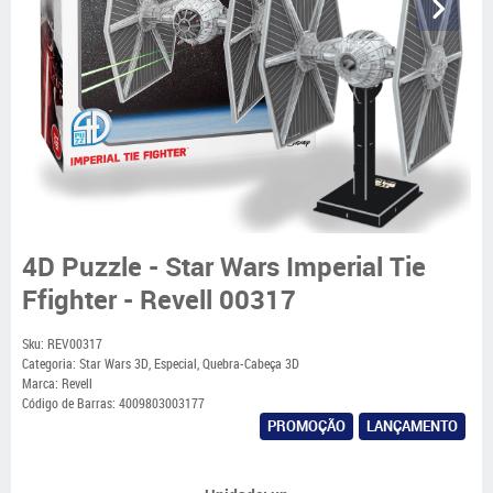
4D Puzzle - Star Wars Imperial Tie
Ffighter - Revell 00317
Sku:
REV00317
Categoria:
Star Wars 3D
,
Especial
,
Quebra-Cabeça 3D
Marca:
Revell
Código de Barras:
4009803003177
PROMOÇÃO
LANÇAMENTO